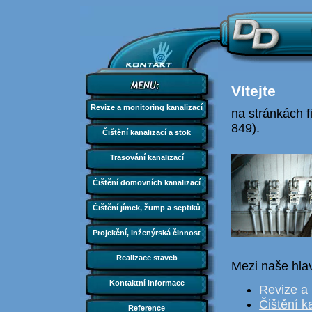
Vítejte
Revize a monitoring kanalizací
na stránkách 
849).
Čištění kanalizací a stok
Trasová­ní kanalizací
Čištění domovních kanalizací
Čištění jímek, žump a septiků
Projekční, inženýrská činnost
Realizace staveb
Mezi naše hlavn
Kontaktní informace
Revize a 
Čištění k
Reference