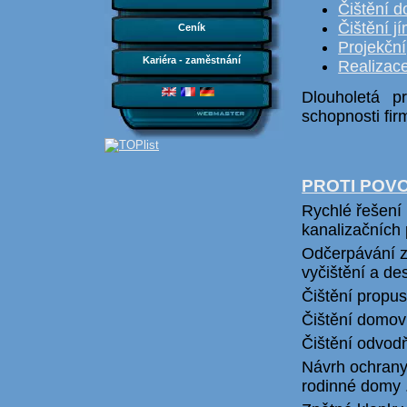
Čištění d
Čištění j
Ceník
Projekční
Kariéra - zaměstnání
Realizac
Dlouholetá p
schopnosti fir
PROTI POV
Rychlé řešení 
kanalizačních 
Odčerpávání z
vyčištění a de
Čištění propu
Čištění domovn
Čištění odvod
Návrh ochrany 
rodinné domy ..