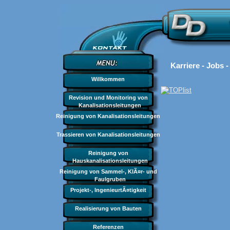
Karriere - Jobs 
Willkommen
Revision und Monitoring von
Kanalisationsleitungen
Reinigung von Kanalisationsleitungen
Trassieren von Kanalisationsleitungen
Reinigung von
Hauskanalisationsleitungen
Reinigung von Sammel-, KlÃ¤r- und
Faulgruben
Projekt-, IngenieurtÃ¤tigkeit
Realisierung von Bauten
Referenzen